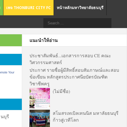
ย
เพจ THONBURI CITY FC
หน้าหลักมหาวิทยาลัยธนบุรี
แนะนำให้อ่าน
ประชาสัมพันธ์...เอกสารการสอบ CE คณะ
วิศวกรรมศาสตร์
ประกาศ รายชื่อผู้มีสิทธิ์สอบสัมภาษณ์และสอบ
omote Your
ข้อเขียน หลักสูตรประกาศนียบัตรบัณฑิต
วิชาชีพครู
(ไม่มีชื่อ)
สโมสรเทเบิลเทนนิส มหาลัยธนบุรี
บุรี
ก้าวสู่เวทีโลก