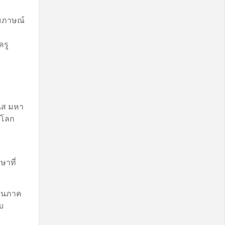
ัมภาษณ์
ครู
ิส มหา
ทีโลก
ษาที่
ียนภาค
ับ