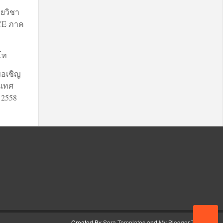
ยวิชา
 CE ภาค
3
โท
ขอเชิญ
นิเทศ
 2558
Created By
Sora Templates
and
My Blogger Themes