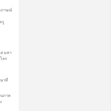
ัมภาษณ์
ครู
ิส มหา
ทีโลก
ษาที่
ียนภาค
ับ