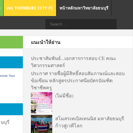
ย
เพจ THONBURI CITY FC
หน้าหลักมหาวิทยาลัยธนบุรี
แนะนำให้อ่าน
ประชาสัมพันธ์...เอกสารการสอบ CE คณะ
วิศวกรรมศาสตร์
ประกาศ รายชื่อผู้มีสิทธิ์สอบสัมภาษณ์และสอบ
omote Your
ข้อเขียน หลักสูตรประกาศนียบัตรบัณฑิต
วิชาชีพครู
(ไม่มีชื่อ)
สโมสรเทเบิลเทนนิส มหาลัยธนบุรี
บุรี
ก้าวสู่เวทีโลก